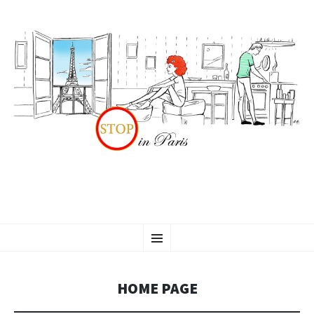
SKIP
Menu
TO
CONTENT
HOME PAGE