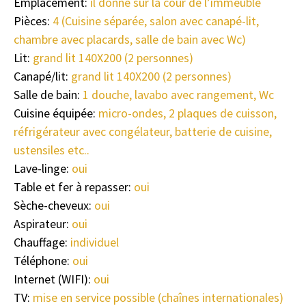
Emplacement:
il donne sur la cour de l’immeuble
Pièces:
4 (Cuisine séparée, salon avec canapé-lit,
chambre avec placards, salle de bain avec Wc)
Lit:
grand lit 140X200 (2 personnes)
Canapé/lit:
grand lit 140X200 (2 personnes)
Salle de bain:
1 douche, lavabo avec rangement, Wc
Cuisine équipée:
micro-ondes, 2 plaques de cuisson,
réfrigérateur avec congélateur, batterie de cuisine,
ustensiles etc..
Lave-linge:
oui
Table et fer à repasser:
oui
Sèche-cheveux:
oui
Aspirateur:
oui
Chauffage:
individuel
Téléphone:
oui
Internet (WIFI):
oui
TV:
mise en service possible (chaînes internationales)