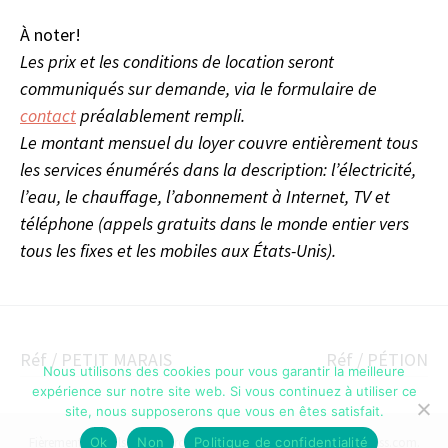
À noter!
Les prix et les conditions de location seront
communiqués sur demande, via le formulaire de
contact
préalablement rempli.
Le montant mensuel du loyer couvre entièrement tous
les services énumérés dans la description: l’électricité,
l’eau, le chauffage, l’abonnement à Internet, TV et
téléphone (appels gratuits dans le monde entier vers
tous les fixes et les mobiles aux États-Unis).
Navigation
Réf / PETIT MARAIS
Réf / PÉTION
Nous utilisons des cookies pour vous garantir la meilleure
des
expérience sur notre site web. Si vous continuez à utiliser ce
site, nous supposerons que vous en êtes satisfait.
articles
Ok
Non
Politique de confidentialité
Fièrement propulsé par WordPress
|
Thème Illustratr par
WordPress.com
.