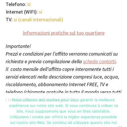
Telefono:
si
Internet (WIFI):
si
TV:
si (canali internazionali)
Informazioni pratiche sul tuo quartiere
Importante!
Prezzi e condizioni per l’affitto verranno comunicati su
richiesta e previa compilazione della
scheda contatti
.
Il costo mensile dell’affitto copre interamente tutti i
servizi elencati nella descrizione compresi luce, acqua,
riscaldamento, abbonamento Internet FREE, TV e
telefono (chiamate gratuite in tutto il mondo verso tutti
i telefoni fissi e cellulari negli USA).
Nous utilisons des cookies pour vous garantir la meilleure
expérience sur notre site web. Si vous continuez à utiliser ce
site, nous supposerons que vous en êtes satisfait/e.
Utilizziamo i cookie per offrirti la miglior esperienza possibile
sul nostro sito Web. Se continui ad utilizzare questo sito noi