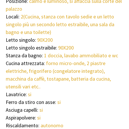
Posizione:
calmo e luminoso, si affaccia sulla corte del
palazzo
Locali:
2(Cucina, stanza con tavolo sedie e un letto
singolo più un secondo letto estraibile, una sala da
bagno e una toilette)
Letto singolo:
90X200
Letto singolo estraibile:
90X200
Stanza da bagno:
1 doccia, lavabo ammobiliato e wc
Cucina attrezzata:
forno micro-onde, 2 piastre
elettriche, frigorifero (congelatore integrato),
macchina da caffè, tostapane, batteria da cucina,
utensili vari etc..
Lavatrice:
si
Ferro da stiro con asse:
si
Asciuga capelli:
si
Aspirapolvere:
si
Riscaldamento:
autonomo