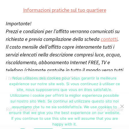
Informazioni pratiche sul tuo quartiere
Importante!
Prezzi e condizioni per l’affitto verranno comunicati su
richiesta e previa compilazione della scheda
contatti
.
Il costo mensile dell’affitto copre interamente tutti i
servizi elencati nella descrizione compresi luce, acqua,
riscaldamento, abbonamento Internet FREE, TV e
telefono (chiamate gratuite in tutto il mondo verso tutti
i telefoni fissi e cellulari negli USA).
Nous utilisons des cookies pour vous garantir la meilleure
expérience sur notre site web. Si vous continuez à utiliser ce
site, nous supposerons que vous en êtes satisfait/e.
Utilizziamo i cookie per offrirti la miglior esperienza possibile
sul nostro sito Web. Se continui ad utilizzare questo sito noi
assumiamo che tu ne sia soddisfatto/a. We use cookies to
Navigazione
Rif / Taitbout3
Rif / Bastille
ensure that we give you the best experience on our website.
articolo
If you continue to use this site we will assume that you are
happy with it.