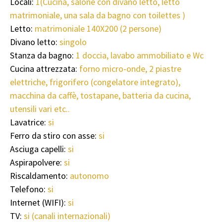
Locali:
1(Cucina, salone con divano letto, letto
matrimoniale, una sala da bagno con toilettes )
Letto:
matrimoniale 140X200 (2 persone)
Divano letto:
singolo
Stanza da bagno:
1 doccia, lavabo ammobiliato e Wc
Cucina attrezzata:
forno micro-onde, 2 piastre
elettriche, frigorifero (congelatore integrato),
macchina da caffè, tostapane, batteria da cucina,
utensili vari etc..
Lavatrice:
si
Ferro da stiro con asse:
si
Asciuga capelli:
si
Aspirapolvere:
si
Riscaldamento:
autonomo
Telefono:
si
Internet (WIFI):
si
TV:
si (canali internazionali)